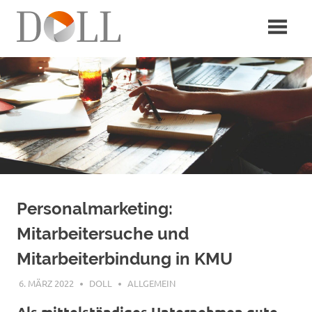
Zum
Inhalt
springen
Personalmarketing:
Mitarbeitersuche und
Mitarbeiterbindung in KMU
6. MÄRZ 2022
DOLL
ALLGEMEIN