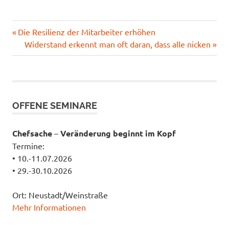
Selbstständigkeit
Vorheriger
Die Resilienz der Mitarbeiter erhöhen
Beitrags-
Unternehmertum
Beitrag:
Nächster
Widerstand erkennt man oft daran, dass alle nicken
Navigation
Beitrag:
OFFENE SEMINARE
Chefsache
–
Veränderung beginnt im Kopf
Termine:
• 10.-11.07.2026
• 29.-30.10.2026
Ort: Neustadt/Weinstraße
Mehr Informationen