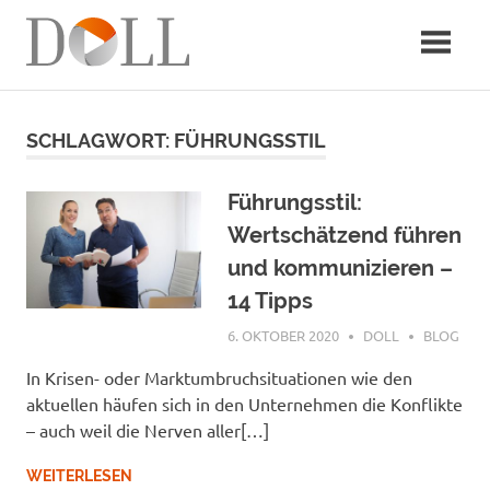
Zum
Inhalt
springen
SCHLAGWORT: FÜHRUNGSSTIL
Führungsstil:
Wertschätzend führen
und kommunizieren –
14 Tipps
6. OKTOBER 2020
DOLL
BLOG
In Krisen- oder Marktumbruchsituationen wie den
aktuellen häufen sich in den Unternehmen die Konflikte
– auch weil die Nerven aller[…]
WEITERLESEN